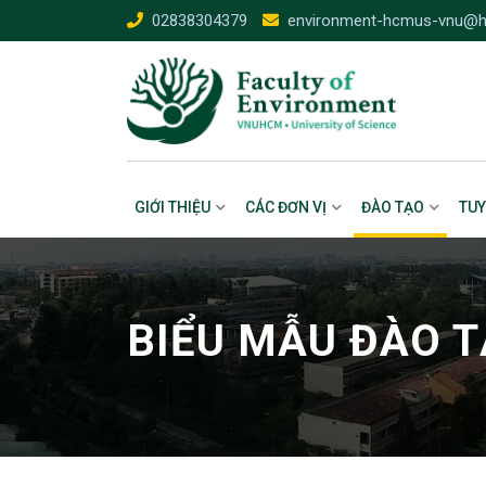
Skip
02838304379
environment-hcmus-vnu@h
to
content
GIỚI THIỆU
CÁC ĐƠN VỊ
ĐÀO TẠO
TUY
BIỂU MẪU ĐÀO T