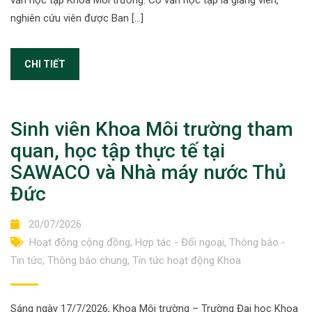
vấn học tập Khoa Môi trường. Cố vấn học tập là giảng viên,
nghiên cứu viên được Ban […]
CHI TIẾT
Sinh viên Khoa Môi trường tham
quan, học tập thực tế tại
SAWACO và Nhà máy nước Thủ
Đức
20/07/2026
Hoạt động cộng đồng
,
Hợp tác - Đối ngoại
,
Thông báo -
Tin tức
,
Thông báo chung
,
Tin tức hoạt động Khoa
Sáng ngày 17/7/2026, Khoa Môi trường – Trường Đại học Khoa