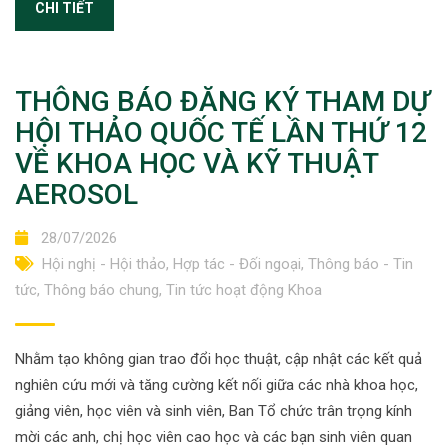
CHI TIẾT
THÔNG BÁO ĐĂNG KÝ THAM DỰ
HỘI THẢO QUỐC TẾ LẦN THỨ 12
VỀ KHOA HỌC VÀ KỸ THUẬT
AEROSOL
28/07/2026
Hội nghị - Hội thảo
,
Hợp tác - Đối ngoại
,
Thông báo - Tin
tức
,
Thông báo chung
,
Tin tức hoạt động Khoa
Nhằm tạo không gian trao đổi học thuật, cập nhật các kết quả
nghiên cứu mới và tăng cường kết nối giữa các nhà khoa học,
giảng viên, học viên và sinh viên, Ban Tổ chức trân trọng kính
mời các anh, chị học viên cao học và các bạn sinh viên quan