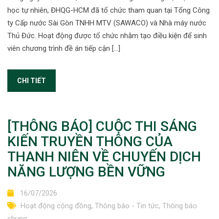
học tự nhiên, ĐHQG-HCM đã tổ chức tham quan tại Tổng Công
ty Cấp nước Sài Gòn TNHH MTV (SAWACO) và Nhà máy nước
Thủ Đức. Hoạt động được tổ chức nhằm tạo điều kiện để sinh
viên chương trình đề án tiếp cận […]
CHI TIẾT
[THÔNG BÁO] CUỘC THI SÁNG
KIẾN TRUYỀN THÔNG CỦA
THANH NIÊN VỀ CHUYẾN DỊCH
NĂNG LƯỢNG BỀN VỮNG
16/07/2026
Hoạt động cộng đồng
,
Thông báo - Tin tức
,
Thông báo
chung