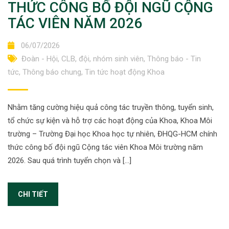
THỨC CÔNG BỐ ĐỘI NGŨ CỘNG
TÁC VIÊN NĂM 2026
06/07/2026
Đoàn - Hội, CLB, đội, nhóm sinh viên
,
Thông báo - Tin
tức
,
Thông báo chung
,
Tin tức hoạt động Khoa
Nhằm tăng cường hiệu quả công tác truyền thông, tuyển sinh,
tổ chức sự kiện và hỗ trợ các hoạt động của Khoa, Khoa Môi
trường – Trường Đại học Khoa học tự nhiên, ĐHQG-HCM chính
thức công bố đội ngũ Cộng tác viên Khoa Môi trường năm
2026. Sau quá trình tuyển chọn và […]
CHI TIẾT