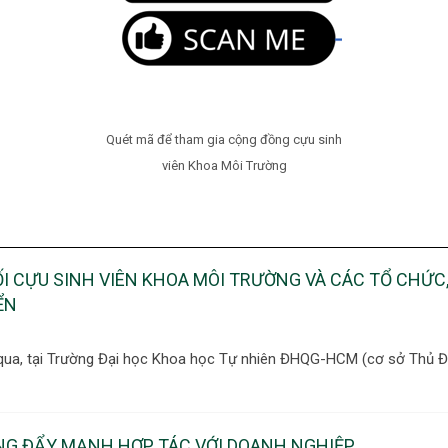
Quét mã để tham gia cộng đồng cựu sinh
viên Khoa Môi Trường
ỐI CỰU SINH VIÊN KHOA MÔI TRƯỜNG VÀ CÁC TỔ CHỨC,
ỂN
ua, tại Trường Đại học Khoa học Tự nhiên ĐHQG-HCM (cơ sở Thủ Đứ
NG ĐẨY MẠNH HỢP TÁC VỚI DOANH NGHIỆP