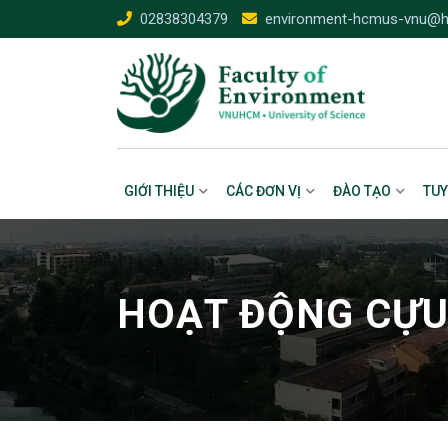
02838304379
environment-hcmus-vnu@h
GIỚI THIỆU
CÁC ĐƠN VỊ
ĐÀO TẠO
TUY
HOẠT ĐỘNG CỰU