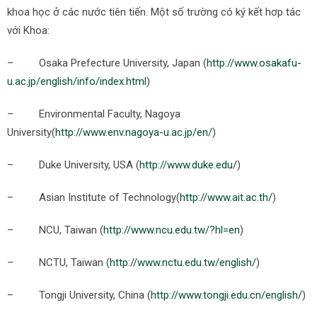
khoa học ở các nước tiên tiến. Một số trường có ký kết hơp tác
với Khoa:
– Osaka Prefecture University, Japan (
http://www.osakafu-
u.ac.jp/english/info/index.html
)
– Environmental Faculty, Nagoya
University(
http://www.env.nagoya-u.ac.jp/en/
)
– Duke University, USA (
http://www.duke.edu/
)
– Asian Institute of Technology(
http://www.ait.ac.th/
)
– NCU, Taiwan (
http://www.ncu.edu.tw/?hl=en
)
– NCTU, Taiwan (
http://www.nctu.edu.tw/english/
)
– Tongji University, China (
http://www.tongji.edu.cn/english/
)