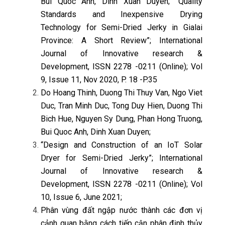
Bui Quoc Anh, Dinh Xuan Duyen; “Quality
Standards and Inexpensive Drying
Technology for Semi-Dried Jerky in Gialai
Province: A Short Review”; International
Journal of Innovative research &
Development, ISSN 2278 -0211 (Online); Vol
9, Issue 11, Nov 2020, P. 18 -P.35
Do Hoang Thinh, Duong Thi Thuy Van, Ngo Viet
Duc, Tran Minh Duc, Tong Duy Hien, Duong Thi
Bich Hue, Nguyen Sy Dung, Phan Hong Truong,
Bui Quoc Anh, Dinh Xuan Duyen;
“Design and Construction of an IoT Solar
Dryer for Semi-Dried Jerky”;
International
Journal of Innovative research &
Development, ISSN 2278 -0211 (Online); Vol
10, Issue 6, June 2021;
Phân vùng đất ngập nước thành các đơn vị
cảnh quan bằng cách tiếp cận phân định thủy