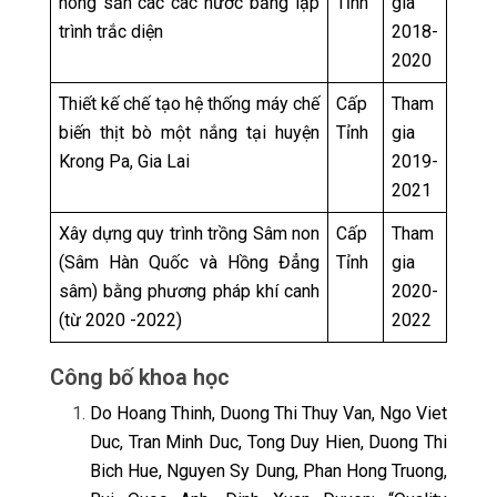
nông sản các các nước bằng lập
Tỉnh
gia
trình trắc diện
2018-
2020
Thiết kế chế tạo hệ thống máy chế
Cấp
Tham
biến thịt bò một nắng tại huyện
Tỉnh
gia
Krong Pa, Gia Lai
2019-
2021
Xây dựng quy trình trồng Sâm non
Cấp
Tham
(Sâm Hàn Quốc và Hồng Đẳng
Tỉnh
gia
sâm) bằng phương pháp khí canh
2020-
(từ 2020 -2022)
2022
Công bố khoa học
Do Hoang Thinh, Duong Thi Thuy Van, Ngo Viet
Duc, Tran Minh Duc, Tong Duy Hien, Duong Thi
Bich Hue, Nguyen Sy Dung, Phan Hong Truong,