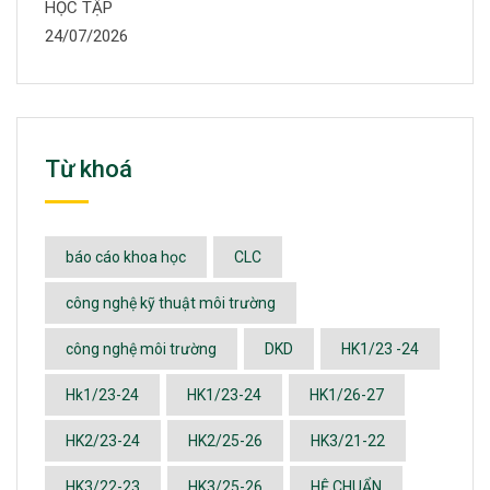
HỌC TẬP
24/07/2026
Từ khoá
báo cáo khoa học
CLC
công nghệ kỹ thuật môi trường
công nghệ môi trường
DKD
HK1/23 -24
Hk1/23-24
HK1/23-24
HK1/26-27
HK2/23-24
HK2/25-26
HK3/21-22
HK3/22-23
HK3/25-26
HỆ CHUẨN