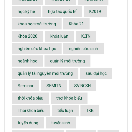
học kỳ hè
hợp tác quốc tế
K2019
khoa học môi trường
Khóa 21
Khóa 2020
khóa luận
KLTN
nghiên cứu khoa học
nghiên cứu sinh
ngành học
quản lý môi trường
quản lý tài nguyên môi trường
sau đại học
Seminar
SEMITN
SV NCKH
thời khóa biểu
thời khóa biểu
Thời khóa biểu
tiểu luận
TKB
tuyển dụng
tuyển sinh