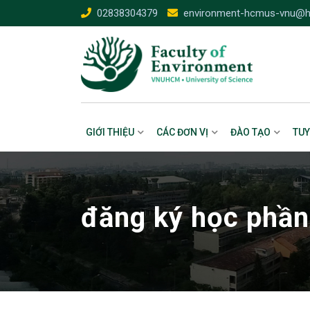
Skip
02838304379
environment-hcmus-vnu@h
to
content
GIỚI THIỆU
CÁC ĐƠN VỊ
ĐÀO TẠO
TUY
đăng ký học phần