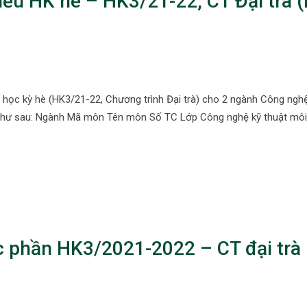
ểu HK hè – HK3/21-22, CT Đại trà (
học kỳ hè (HK3/21-22, Chương trình Đại trà) cho 2 ngành Công ngh
 như sau: Ngành Mã môn Tên môn Số TC Lớp Công nghệ kỹ thuật môi
 phần HK3/2021-2022 – CT đại trà