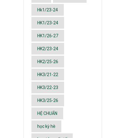
Hk1/23-24
HK1/23-24
HK1/26-27
HK2/23-24
HK2/25-26
HK3/21-22
HK3/22-23
HK3/25-26
HỆ CHUẨN
học kỳ hè