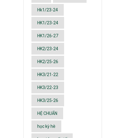
Hk1/23-24
HK1/23-24
HK1/26-27
HK2/23-24
HK2/25-26
HK3/21-22
HK3/22-23
HK3/25-26
HỆ CHUẨN
học kỳ hè