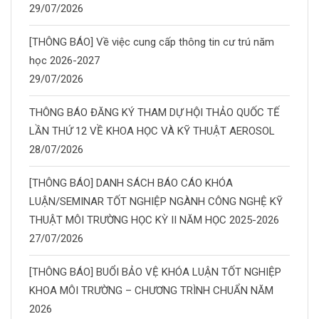
29/07/2026
[THÔNG BÁO] Về việc cung cấp thông tin cư trú năm
học 2026-2027
29/07/2026
THÔNG BÁO ĐĂNG KÝ THAM DỰ HỘI THẢO QUỐC TẾ
LẦN THỨ 12 VỀ KHOA HỌC VÀ KỸ THUẬT AEROSOL
28/07/2026
[THÔNG BÁO] DANH SÁCH BÁO CÁO KHÓA
LUẬN/SEMINAR TỐT NGHIỆP NGÀNH CÔNG NGHỆ KỸ
THUẬT MÔI TRƯỜNG HỌC KỲ II NĂM HỌC 2025-2026
27/07/2026
[THÔNG BÁO] BUỔI BẢO VỆ KHÓA LUẬN TỐT NGHIỆP
KHOA MÔI TRƯỜNG – CHƯƠNG TRÌNH CHUẨN NĂM
2026