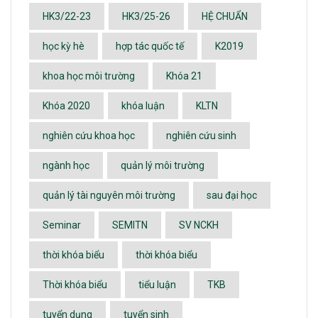
HK3/22-23
HK3/25-26
HỆ CHUẨN
học kỳ hè
hợp tác quốc tế
K2019
khoa học môi trường
Khóa 21
Khóa 2020
khóa luận
KLTN
nghiên cứu khoa học
nghiên cứu sinh
ngành học
quản lý môi trường
quản lý tài nguyên môi trường
sau đại học
Seminar
SEMITN
SV NCKH
thời khóa biểu
thời khóa biểu
Thời khóa biểu
tiểu luận
TKB
tuyển dụng
tuyển sinh