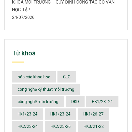
KHOA MÔI TRƯỜNG – QUY ĐỊNH CÔNG TÁC CỐ VẤN
HỌC TẬP
24/07/2026
Từ khoá
báo cáo khoa học
CLC
công nghệ kỹ thuật môi trường
công nghệ môi trường
DKD
HK1/23 -24
Hk1/23-24
HK1/23-24
HK1/26-27
HK2/23-24
HK2/25-26
HK3/21-22