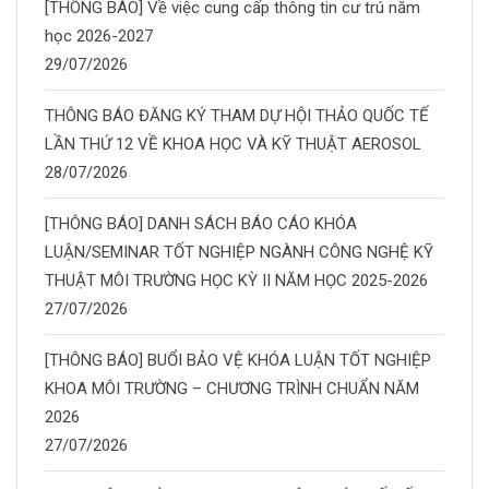
[THÔNG BÁO] Về việc cung cấp thông tin cư trú năm
học 2026-2027
29/07/2026
THÔNG BÁO ĐĂNG KÝ THAM DỰ HỘI THẢO QUỐC TẾ
LẦN THỨ 12 VỀ KHOA HỌC VÀ KỸ THUẬT AEROSOL
28/07/2026
[THÔNG BÁO] DANH SÁCH BÁO CÁO KHÓA
LUẬN/SEMINAR TỐT NGHIỆP NGÀNH CÔNG NGHỆ KỸ
THUẬT MÔI TRƯỜNG HỌC KỲ II NĂM HỌC 2025-2026
27/07/2026
[THÔNG BÁO] BUỔI BẢO VỆ KHÓA LUẬN TỐT NGHIỆP
KHOA MÔI TRƯỜNG – CHƯƠNG TRÌNH CHUẨN NĂM
2026
27/07/2026