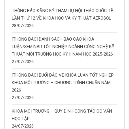
THÔNG BÁO ĐĂNG KÝ THAM DỰ HỘI THẢO QUỐC TẾ
LẦN THỨ 12 VỀ KHOA HỌC VÀ KỸ THUẬT AEROSOL
28/07/2026
[THÔNG BÁO] DANH SÁCH BÁO CÁO KHÓA
LUẬN/SEMINAR TỐT NGHIỆP NGÀNH CÔNG NGHỆ KỸ
THUẬT MÔI TRƯỜNG HỌC KỲ II NĂM HỌC 2025-2026
27/07/2026
[THÔNG BÁO] BUỔI BẢO VỆ KHÓA LUẬN TỐT NGHIỆP
KHOA MÔI TRƯỜNG – CHƯƠNG TRÌNH CHUẨN NĂM
2026
27/07/2026
KHOA MÔI TRƯỜNG – QUY ĐỊNH CÔNG TÁC CỐ VẤN
HỌC TẬP
24/07/2026