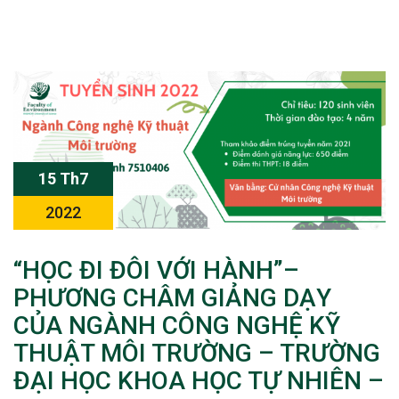
15 Th7
2022
“HỌC ĐI ĐÔI VỚI HÀNH”–
PHƯƠNG CHÂM GIẢNG DẠY
CỦA NGÀNH CÔNG NGHỆ KỸ
THUẬT MÔI TRƯỜNG – TRƯỜNG
ĐẠI HỌC KHOA HỌC TỰ NHIÊN –