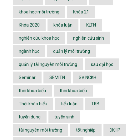
khoa học môi trường
Khóa 21
Khóa 2020
khóa luận
KLTN
nghiên cứu khoa học
nghiên cứu sinh
ngành học
quản lý môi trường
quản lý tài nguyên môi trường
sau đại học
Seminar
SEMITN
SV NCKH
thời khóa biểu
thời khóa biểu
Thời khóa biểu
tiểu luận
TKB
tuyển dụng
tuyển sinh
tài nguyên môi trường
tốt nghiệp
ĐKHP