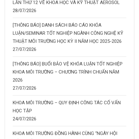
LẦN THỨ 12 VỀ KHOA HỌC VÀ KỸ THUẬT AEROSOL
28/07/2026
[THÔNG BÁO] DANH SÁCH BÁO CÁO KHÓA
LUẬN/SEMINAR TỐT NGHIỆP NGÀNH CÔNG NGHỆ KỸ
THUẬT MÔI TRƯỜNG HỌC KỲ II NĂM HỌC 2025-2026
27/07/2026
[THÔNG BÁO] BUỔI BẢO VỆ KHÓA LUẬN TỐT NGHIỆP
KHOA MÔI TRƯỜNG – CHƯƠNG TRÌNH CHUẨN NĂM
2026
27/07/2026
KHOA MÔI TRƯỜNG – QUY ĐỊNH CÔNG TÁC CỐ VẤN
HỌC TẬP
24/07/2026
KHOA MÔI TRƯỜNG ĐỒNG HÀNH CÙNG “NGÀY HỘI