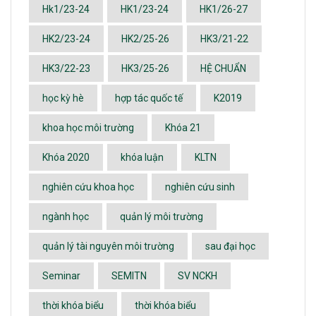
Hk1/23-24
HK1/23-24
HK1/26-27
HK2/23-24
HK2/25-26
HK3/21-22
HK3/22-23
HK3/25-26
HỆ CHUẨN
học kỳ hè
hợp tác quốc tế
K2019
khoa học môi trường
Khóa 21
Khóa 2020
khóa luận
KLTN
nghiên cứu khoa học
nghiên cứu sinh
ngành học
quản lý môi trường
quản lý tài nguyên môi trường
sau đại học
Seminar
SEMITN
SV NCKH
thời khóa biểu
thời khóa biểu