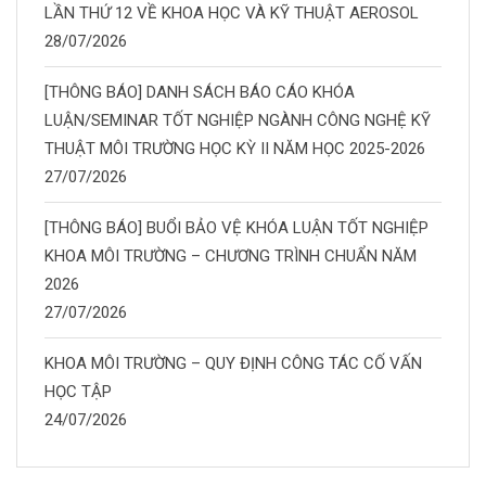
LẦN THỨ 12 VỀ KHOA HỌC VÀ KỸ THUẬT AEROSOL
28/07/2026
[THÔNG BÁO] DANH SÁCH BÁO CÁO KHÓA
LUẬN/SEMINAR TỐT NGHIỆP NGÀNH CÔNG NGHỆ KỸ
THUẬT MÔI TRƯỜNG HỌC KỲ II NĂM HỌC 2025-2026
27/07/2026
[THÔNG BÁO] BUỔI BẢO VỆ KHÓA LUẬN TỐT NGHIỆP
KHOA MÔI TRƯỜNG – CHƯƠNG TRÌNH CHUẨN NĂM
2026
27/07/2026
KHOA MÔI TRƯỜNG – QUY ĐỊNH CÔNG TÁC CỐ VẤN
HỌC TẬP
24/07/2026