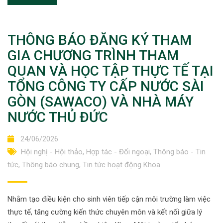
THÔNG BÁO ĐĂNG KÝ THAM
GIA CHƯƠNG TRÌNH THAM
QUAN VÀ HỌC TẬP THỰC TẾ TẠI
TỔNG CÔNG TY CẤP NƯỚC SÀI
GÒN (SAWACO) VÀ NHÀ MÁY
NƯỚC THỦ ĐỨC
24/06/2026
Hội nghị - Hội thảo
,
Hợp tác - Đối ngoại
,
Thông báo - Tin
tức
,
Thông báo chung
,
Tin tức hoạt động Khoa
Nhằm tạo điều kiện cho sinh viên tiếp cận môi trường làm việc
thực tế, tăng cường kiến thức chuyên môn và kết nối giữa lý