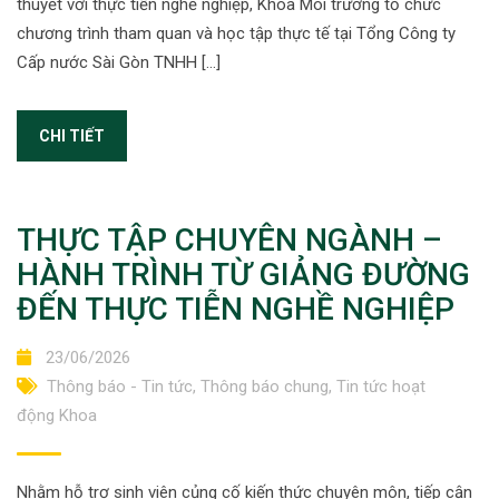
thuyết với thực tiễn nghề nghiệp, Khoa Môi trường tổ chức
chương trình tham quan và học tập thực tế tại Tổng Công ty
Cấp nước Sài Gòn TNHH […]
CHI TIẾT
THỰC TẬP CHUYÊN NGÀNH –
HÀNH TRÌNH TỪ GIẢNG ĐƯỜNG
ĐẾN THỰC TIỄN NGHỀ NGHIỆP
23/06/2026
Thông báo - Tin tức
,
Thông báo chung
,
Tin tức hoạt
động Khoa
Nhằm hỗ trợ sinh viên củng cố kiến thức chuyên môn, tiếp cận