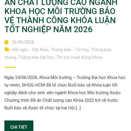
ÁN CHẤT LƯỢNG CAO NGÀNH
KHOA HỌC MÔI TRƯỜNG BẢO
VỆ THÀNH CÔNG KHÓA LUẬN
TỐT NGHIỆP NĂM 2026
26/06/2026
Hội nghị - Hội thảo
,
Thông báo - Tin tức
,
Thông báo
chung
,
Thông báo đại học
,
Tin tức hoạt động Khoa
Ngày 24/06/2026, Khoa Môi trường – Trường Đại học Khoa học
tự nhiên, ĐHQG-HCM đã tổ chức Buổi bảo vệ Khóa luận tốt
nghiệp dành cho sinh viên ngành Khoa học Môi trường thuộc
Chương trình Đề án Chất lượng cao Khóa 2022 trở về trước.
Buổi bảo vệ được tổ chức tại hai Hội […]
CHI TIẾT