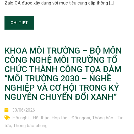
Zalo OA được xây dựng với mục tiêu cung cấp thông […]
CHI TIẾT
KHOA MÔI TRƯỜNG – BỘ MÔN
CÔNG NGHỆ MÔI TRƯỜNG TỔ
CHỨC THÀNH CÔNG TỌA ĐÀM
“MÔI TRƯỜNG 2030 – NGHỀ
NGHIỆP VÀ CƠ HỘI TRONG KỶ
NGUYÊN CHUYỂN ĐỔI XANH”
30/06/2026
Hội nghị - Hội thảo
,
Hợp tác - Đối ngoại
,
Thông báo - Tin
tức
,
Thông báo chung