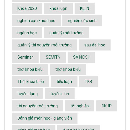
Khóa 2020
khóa luận
KLTN
nghiên cứu khoa học
nghiên cứu sinh
ngành học
quản lý môi trường
quản lý tài nguyên môi trường
sau đại học
Seminar
SEMITN
SV NCKH
thời khóa biểu
thời khóa biểu
Thời khóa biểu
tiểu luận
TKB
tuyển dụng
tuyển sinh
tài nguyên môi trường
tốt nghiệp
ĐKHP
Đánh giá môn học - giảng viên