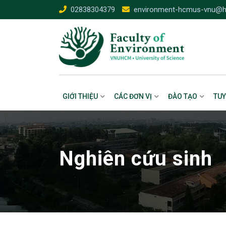
Skip
02838304379
environment-hcmus-vnu@h
to
content
GIỚI THIỆU
CÁC ĐƠN VỊ
ĐÀO TẠO
TUY
Nghiên cứu sinh