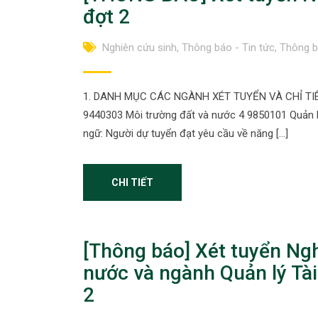
đợt 2
Nghiên cứu sinh
,
Thông báo - Tin tức
,
Thông b
1. DANH MỤC CÁC NGÀNH XÉT TUYỂN VÀ CHỈ TIÊ
9440303 Môi trường đất và nước 4 9850101 Quản lý
ngữ: Người dự tuyển đạt yêu cầu về năng […]
CHI TIẾT
[Thông báo] Xét tuyển Ng
nước và ngành Quản lý Tà
2