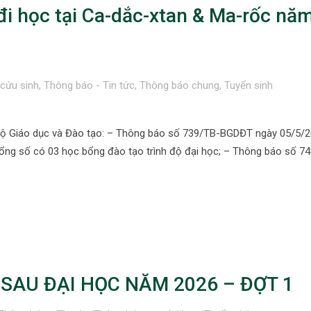
i học tại Ca-dắc-xtan & Ma-rốc nă
cứu sinh
,
Thông báo - Tin tức
,
Thông báo chung
,
Tuyển sinh
Bộ Giáo dục và Đào tạo: – Thông báo số 739/TB-BGDĐT ngày 05/5/2
 tổng số có 03 học bổng đào tạo trình độ đại học; – Thông báo số 7
SAU ĐẠI HỌC NĂM 2026 – ĐỢT 1