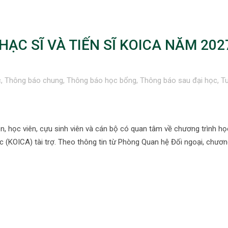
ẠC SĨ VÀ TIẾN SĨ KOICA NĂM 202
c
,
Thông báo chung
,
Thông báo học bổng
,
Thông báo sau đại học
,
T
n, học viên, cựu sinh viên và cán bộ có quan tâm về chương trình h
(KOICA) tài trợ. Theo thông tin từ Phòng Quan hệ Đối ngoại, chương