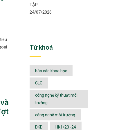
TẬP
24/07/2026
tiêu
Từ khoá
goại
báo cáo khoa học
CLC
công nghệ kỹ thuật môi
 và
trường
đợt
công nghệ môi trường
DKD
HK1/23 -24