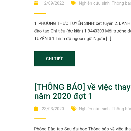
12/09/2022
Nghiên cứu sinh
,
Thông báo
1. PHƯƠNG THỨC TUYỂN SINH: xét tuyển 2. DAN
đào tạo Chỉ tiêu (dự kiến) 1 9440303 Môi trường đ
TUYỂN 3.1 Trình độ ngoại ngữ: Người […]
CHI TIẾT
[THÔNG BÁO] về việc thay đ
năm 2020 đợt 1
23/03/2020
Nghiên cứu sinh
,
Thông báo
Phòng Đào tạo Sau đại học Thông báo về việc thay 