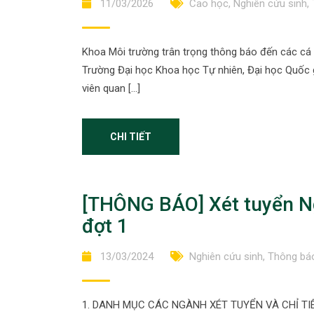
11/03/2026
Cao học
,
Nghiên cứu sinh
,
Khoa Môi trường trân trọng thông báo đến các cá 
Trường Đại học Khoa học Tự nhiên, Đại học Quốc 
viên quan […]
CHI TIẾT
[THÔNG BÁO] Xét tuyển N
đợt 1
13/03/2024
Nghiên cứu sinh
,
Thông báo
1. DANH MỤC CÁC NGÀNH XÉT TUYỂN VÀ CHỈ TIÊU