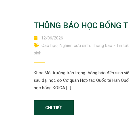
THÔNG BÁO HỌC BỔNG TH
12/06/2026
Cao học
,
Nghiên cứu sinh
,
Thông báo - Tin tứ
sinh
Khoa Môi trường trân trọng thông báo đến sinh viê
sau đại học do Cơ quan Hợp tác Quốc tế Hàn Quốc 
học bổng KOICA […]
CHI TIẾT