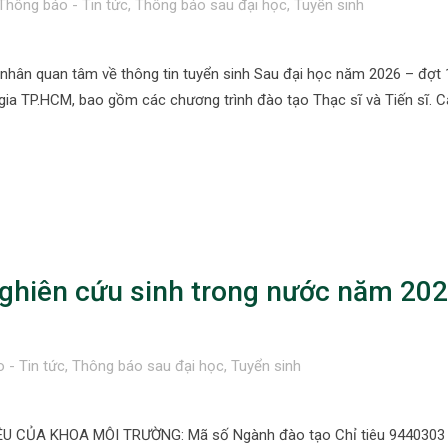
Thông báo - Tin tức
,
Thông báo sau đại học
,
Tuyển sinh
nhân quan tâm về thông tin tuyển sinh Sau đại học năm 2026 – đợt 
gia TP.HCM, bao gồm các chương trình đào tạo Thạc sĩ và Tiến sĩ. 
ghiên cứu sinh trong nước năm 202
 - Tin tức
,
Thông báo sau đại học
,
Tuyển sinh
 CỦA KHOA MÔI TRƯỜNG: Mã số Ngành đào tạo Chỉ tiêu 9440303