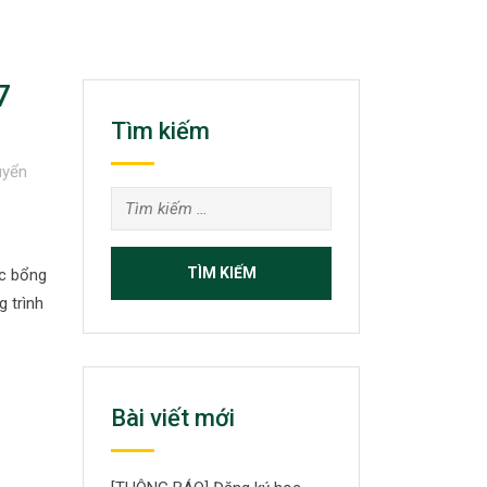
7
Tìm kiếm
uyển
Tìm
kiếm
cho:
ọc bổng
 trình
Bài viết mới