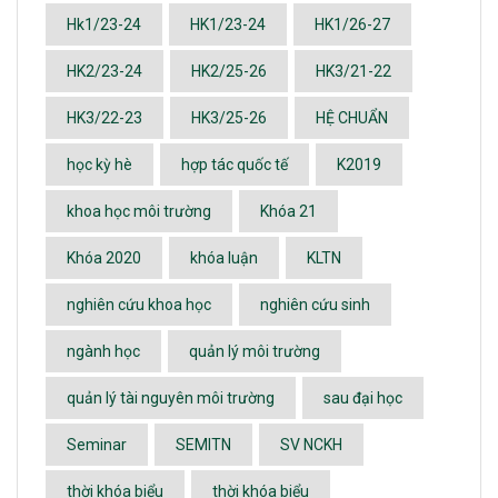
Hk1/23-24
HK1/23-24
HK1/26-27
HK2/23-24
HK2/25-26
HK3/21-22
HK3/22-23
HK3/25-26
HỆ CHUẨN
học kỳ hè
hợp tác quốc tế
K2019
khoa học môi trường
Khóa 21
Khóa 2020
khóa luận
KLTN
nghiên cứu khoa học
nghiên cứu sinh
ngành học
quản lý môi trường
quản lý tài nguyên môi trường
sau đại học
Seminar
SEMITN
SV NCKH
thời khóa biểu
thời khóa biểu