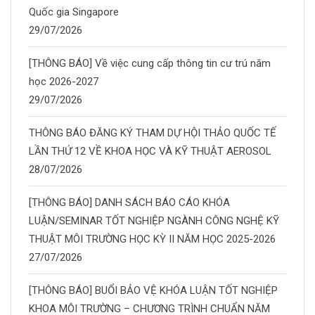
Quốc gia Singapore
29/07/2026
[THÔNG BÁO] Về việc cung cấp thông tin cư trú năm
học 2026-2027
29/07/2026
THÔNG BÁO ĐĂNG KÝ THAM DỰ HỘI THẢO QUỐC TẾ
LẦN THỨ 12 VỀ KHOA HỌC VÀ KỸ THUẬT AEROSOL
28/07/2026
[THÔNG BÁO] DANH SÁCH BÁO CÁO KHÓA
LUẬN/SEMINAR TỐT NGHIỆP NGÀNH CÔNG NGHỆ KỸ
THUẬT MÔI TRƯỜNG HỌC KỲ II NĂM HỌC 2025-2026
27/07/2026
[THÔNG BÁO] BUỔI BẢO VỆ KHÓA LUẬN TỐT NGHIỆP
KHOA MÔI TRƯỜNG – CHƯƠNG TRÌNH CHUẨN NĂM