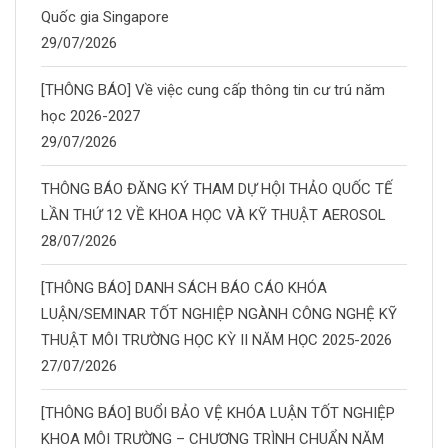
Quốc gia Singapore
29/07/2026
[THÔNG BÁO] Về việc cung cấp thông tin cư trú năm
học 2026-2027
29/07/2026
THÔNG BÁO ĐĂNG KÝ THAM DỰ HỘI THẢO QUỐC TẾ
LẦN THỨ 12 VỀ KHOA HỌC VÀ KỸ THUẬT AEROSOL
28/07/2026
[THÔNG BÁO] DANH SÁCH BÁO CÁO KHÓA
LUẬN/SEMINAR TỐT NGHIỆP NGÀNH CÔNG NGHỆ KỸ
THUẬT MÔI TRƯỜNG HỌC KỲ II NĂM HỌC 2025-2026
27/07/2026
[THÔNG BÁO] BUỔI BẢO VỆ KHÓA LUẬN TỐT NGHIỆP
KHOA MÔI TRƯỜNG – CHƯƠNG TRÌNH CHUẨN NĂM