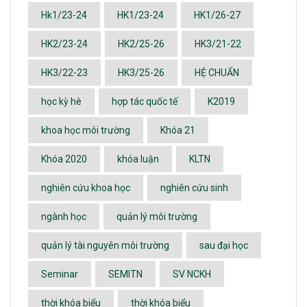
Hk1/23-24
HK1/23-24
HK1/26-27
HK2/23-24
HK2/25-26
HK3/21-22
HK3/22-23
HK3/25-26
HỆ CHUẨN
học kỳ hè
hợp tác quốc tế
K2019
khoa học môi trường
Khóa 21
Khóa 2020
khóa luận
KLTN
nghiên cứu khoa học
nghiên cứu sinh
ngành học
quản lý môi trường
quản lý tài nguyên môi trường
sau đại học
Seminar
SEMITN
SV NCKH
thời khóa biểu
thời khóa biểu