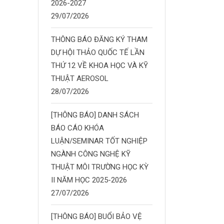
2026-2027
29/07/2026
THÔNG BÁO ĐĂNG KÝ THAM
DỰ HỘI THẢO QUỐC TẾ LẦN
THỨ 12 VỀ KHOA HỌC VÀ KỸ
THUẬT AEROSOL
28/07/2026
[THÔNG BÁO] DANH SÁCH
BÁO CÁO KHÓA
LUẬN/SEMINAR TỐT NGHIỆP
NGÀNH CÔNG NGHỆ KỸ
THUẬT MÔI TRƯỜNG HỌC KỲ
II NĂM HỌC 2025-2026
27/07/2026
[THÔNG BÁO] BUỔI BẢO VỆ