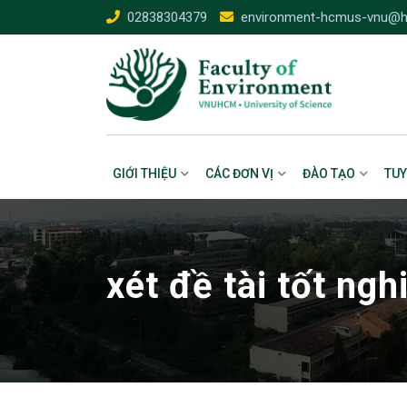
Skip
02838304379
environment-hcmus-vnu@h
to
content
GIỚI THIỆU
CÁC ĐƠN VỊ
ĐÀO TẠO
TUY
xét đề tài tốt ngh