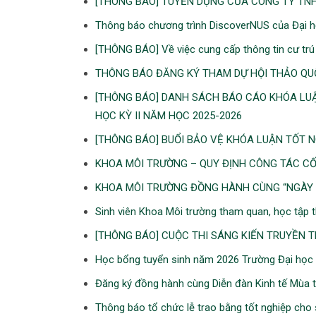
[THÔNG BÁO] TUYỂN DỤNG CỦA CÔNG TY T
Thông báo chương trình DiscoverNUS của Đại h
[THÔNG BÁO] Về việc cung cấp thông tin cư tr
THÔNG BÁO ĐĂNG KÝ THAM DỰ HỘI THẢO QU
[THÔNG BÁO] DANH SÁCH BÁO CÁO KHÓA LU
HỌC KỲ II NĂM HỌC 2025-2026
[THÔNG BÁO] BUỔI BẢO VỆ KHÓA LUẬN TỐT 
KHOA MÔI TRƯỜNG – QUY ĐỊNH CÔNG TÁC C
KHOA MÔI TRƯỜNG ĐỒNG HÀNH CÙNG “NGÀY 
Sinh viên Khoa Môi trường tham quan, học tập
[THÔNG BÁO] CUỘC THI SÁNG KIẾN TRUYỀN
Học bổng tuyển sinh năm 2026 Trường Đại họ
Đăng ký đồng hành cùng Diễn đàn Kinh tế Mùa
Thông báo tổ chức lễ trao bằng tốt nghiệp cho