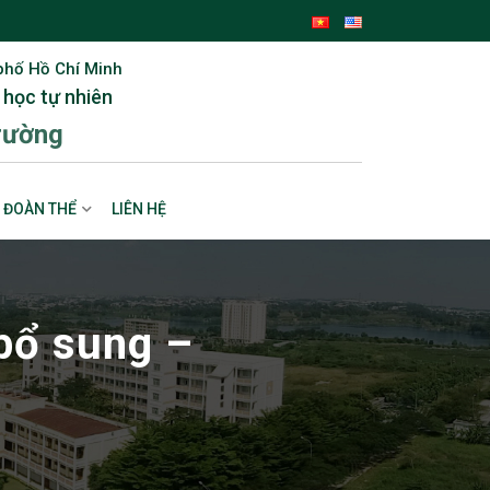
phố Hồ Chí Minh
 học tự nhiên
rường
ĐOÀN THỂ
LIÊN HỆ
bổ sung –