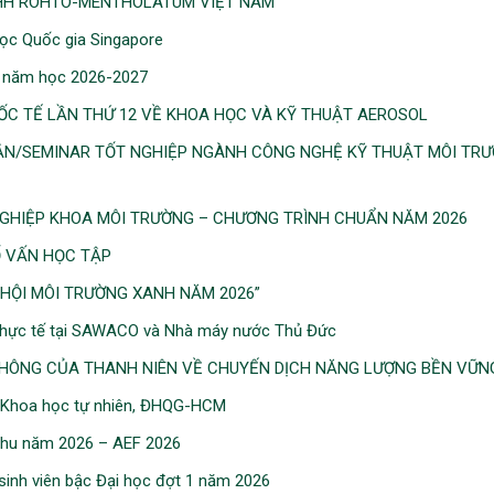
NHH ROHTO-MENTHOLATUM VIỆT NAM
ọc Quốc gia Singapore
ú năm học 2026-2027
ỐC TẾ LẦN THỨ 12 VỀ KHOA HỌC VÀ KỸ THUẬT AEROSOL
ẬN/SEMINAR TỐT NGHIỆP NGÀNH CÔNG NGHỆ KỸ THUẬT MÔI TR
NGHIỆP KHOA MÔI TRƯỜNG – CHƯƠNG TRÌNH CHUẨN NĂM 2026
Ố VẤN HỌC TẬP
HỘI MÔI TRƯỜNG XANH NĂM 2026”
 thực tế tại SAWACO và Nhà máy nước Thủ Đức
 THÔNG CỦA THANH NIÊN VỀ CHUYẾN DỊCH NĂNG LƯỢNG BỀN VỮN
c Khoa học tự nhiên, ĐHQG-HCM
 thu năm 2026 – AEF 2026
 sinh viên bậc Đại học đợt 1 năm 2026