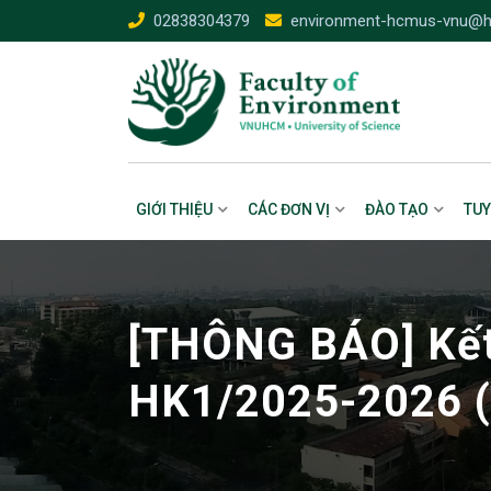
Skip
02838304379
environment-hcmus-vnu@h
to
content
GIỚI THIỆU
CÁC ĐƠN VỊ
ĐÀO TẠO
TUY
[THÔNG BÁO] Kết
HK1/2025-2026 (