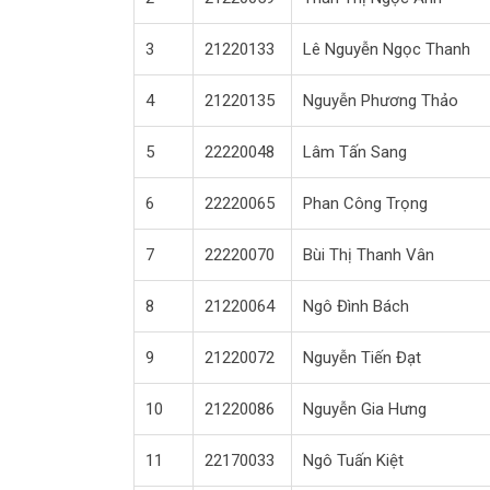
3
21220133
Lê Nguyễn Ngọc Thanh
4
21220135
Nguyễn Phương Thảo
5
22220048
Lâm Tấn Sang
6
22220065
Phan Công Trọng
7
22220070
Bùi Thị Thanh Vân
8
21220064
Ngô Đình Bách
9
21220072
Nguyễn Tiến Đạt
10
21220086
Nguyễn Gia Hưng
11
22170033
Ngô Tuấn Kiệt