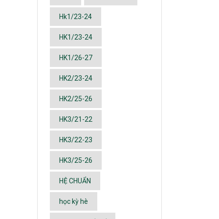
Hk1/23-24
HK1/23-24
HK1/26-27
HK2/23-24
HK2/25-26
HK3/21-22
HK3/22-23
HK3/25-26
HỆ CHUẨN
học kỳ hè