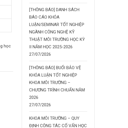
[THÔNG BÁO] DANH SÁCH
BÁO CÁO KHÓA
LUẬN/SEMINAR TỐT NGHIỆP
NGÀNH CÔNG NGHỆ KỸ
THUẬT MÔI TRƯỜNG HỌC KỲ
ng học
II NĂM HỌC 2025-2026
27/07/2026
[THÔNG BÁO] BUỔI BẢO VỆ
KHÓA LUẬN TỐT NGHIỆP
KHOA MÔI TRƯỜNG –
CHƯƠNG TRÌNH CHUẨN NĂM
2026
27/07/2026
KHOA MÔI TRƯỜNG – QUY
ĐỊNH CÔNG TÁC CỐ VẤN HỌC