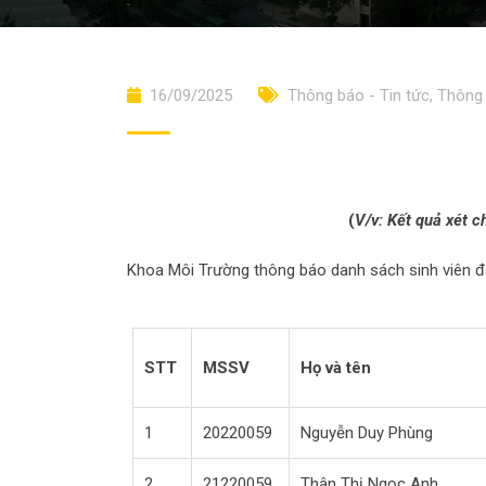
16/09/2025
Thông báo - Tin tức
,
Thông 
(
V/v: Kết quả xét 
Khoa Môi Trường thông báo danh sách sinh viên 
STT
MSSV
Họ và tên
1
20220059
Nguyễn Duy Phùng
2
21220059
Thân Thị Ngọc Anh