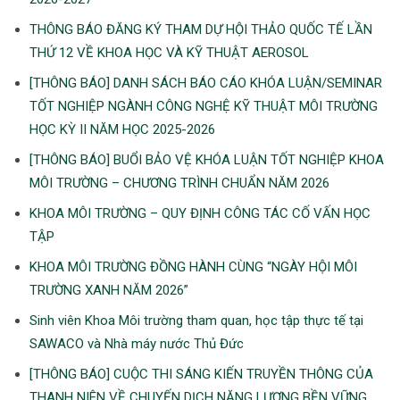
THÔNG BÁO ĐĂNG KÝ THAM DỰ HỘI THẢO QUỐC TẾ LẦN
THỨ 12 VỀ KHOA HỌC VÀ KỸ THUẬT AEROSOL
[THÔNG BÁO] DANH SÁCH BÁO CÁO KHÓA LUẬN/SEMINAR
TỐT NGHIỆP NGÀNH CÔNG NGHỆ KỸ THUẬT MÔI TRƯỜNG
HỌC KỲ II NĂM HỌC 2025-2026
[THÔNG BÁO] BUỔI BẢO VỆ KHÓA LUẬN TỐT NGHIỆP KHOA
MÔI TRƯỜNG – CHƯƠNG TRÌNH CHUẨN NĂM 2026
KHOA MÔI TRƯỜNG – QUY ĐỊNH CÔNG TÁC CỐ VẤN HỌC
TẬP
KHOA MÔI TRƯỜNG ĐỒNG HÀNH CÙNG “NGÀY HỘI MÔI
TRƯỜNG XANH NĂM 2026”
Sinh viên Khoa Môi trường tham quan, học tập thực tế tại
SAWACO và Nhà máy nước Thủ Đức
[THÔNG BÁO] CUỘC THI SÁNG KIẾN TRUYỀN THÔNG CỦA
THANH NIÊN VỀ CHUYẾN DỊCH NĂNG LƯỢNG BỀN VỮNG