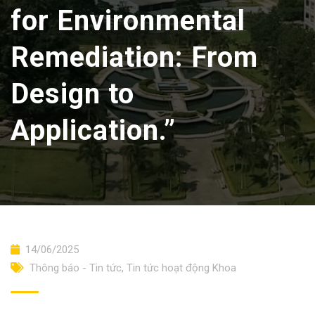
for Environmental
Remediation: From
Design to
Application.”
14/06/2025
Thông báo - Tin tức
,
Tin tức hoạt động Khoa