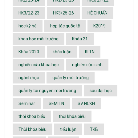
HK2/23-24
HK2/25-26
HK3/21-22
HK3/22-23
HK3/25-26
HỆ CHUẨN
học kỳ hè
hợp tác quốc tế
K2019
khoa học môi trường
Khóa 21
Khóa 2020
khóa luận
KLTN
nghiên cứu khoa học
nghiên cứu sinh
ngành học
quản lý môi trường
quản lý tài nguyên môi trường
sau đại học
Seminar
SEMITN
SV NCKH
thời khóa biểu
thời khóa biểu
Thời khóa biểu
tiểu luận
TKB