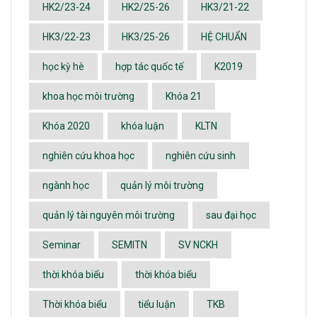
HK2/23-24
HK2/25-26
HK3/21-22
HK3/22-23
HK3/25-26
HỆ CHUẨN
học kỳ hè
hợp tác quốc tế
K2019
khoa học môi trường
Khóa 21
Khóa 2020
khóa luận
KLTN
nghiên cứu khoa học
nghiên cứu sinh
ngành học
quản lý môi trường
quản lý tài nguyên môi trường
sau đại học
Seminar
SEMITN
SV NCKH
thời khóa biểu
thời khóa biểu
Thời khóa biểu
tiểu luận
TKB