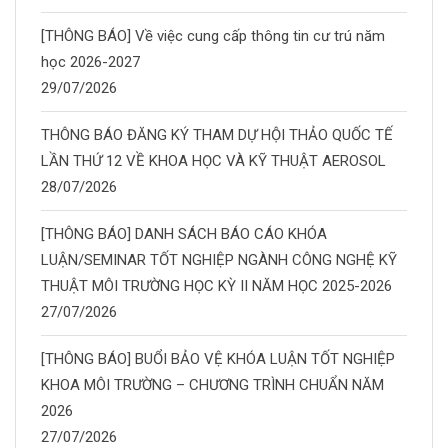
[THÔNG BÁO] Về việc cung cấp thông tin cư trú năm
học 2026-2027
29/07/2026
THÔNG BÁO ĐĂNG KÝ THAM DỰ HỘI THẢO QUỐC TẾ
LẦN THỨ 12 VỀ KHOA HỌC VÀ KỸ THUẬT AEROSOL
28/07/2026
[THÔNG BÁO] DANH SÁCH BÁO CÁO KHÓA
LUẬN/SEMINAR TỐT NGHIỆP NGÀNH CÔNG NGHỆ KỸ
THUẬT MÔI TRƯỜNG HỌC KỲ II NĂM HỌC 2025-2026
27/07/2026
[THÔNG BÁO] BUỔI BẢO VỆ KHÓA LUẬN TỐT NGHIỆP
KHOA MÔI TRƯỜNG – CHƯƠNG TRÌNH CHUẨN NĂM
2026
27/07/2026