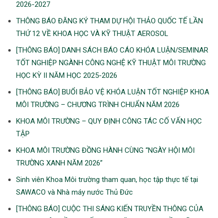
2026-2027
THÔNG BÁO ĐĂNG KÝ THAM DỰ HỘI THẢO QUỐC TẾ LẦN
THỨ 12 VỀ KHOA HỌC VÀ KỸ THUẬT AEROSOL
[THÔNG BÁO] DANH SÁCH BÁO CÁO KHÓA LUẬN/SEMINAR
TỐT NGHIỆP NGÀNH CÔNG NGHỆ KỸ THUẬT MÔI TRƯỜNG
HỌC KỲ II NĂM HỌC 2025-2026
[THÔNG BÁO] BUỔI BẢO VỆ KHÓA LUẬN TỐT NGHIỆP KHOA
MÔI TRƯỜNG – CHƯƠNG TRÌNH CHUẨN NĂM 2026
KHOA MÔI TRƯỜNG – QUY ĐỊNH CÔNG TÁC CỐ VẤN HỌC
TẬP
KHOA MÔI TRƯỜNG ĐỒNG HÀNH CÙNG “NGÀY HỘI MÔI
TRƯỜNG XANH NĂM 2026”
Sinh viên Khoa Môi trường tham quan, học tập thực tế tại
SAWACO và Nhà máy nước Thủ Đức
[THÔNG BÁO] CUỘC THI SÁNG KIẾN TRUYỀN THÔNG CỦA