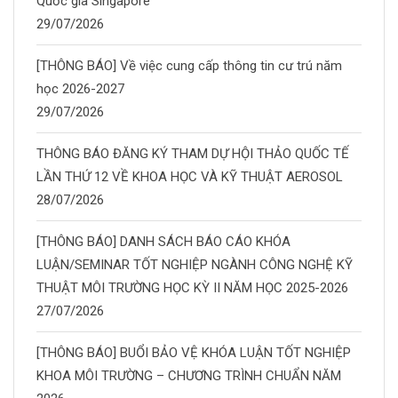
Quốc gia Singapore
29/07/2026
[THÔNG BÁO] Về việc cung cấp thông tin cư trú năm
học 2026-2027
29/07/2026
THÔNG BÁO ĐĂNG KÝ THAM DỰ HỘI THẢO QUỐC TẾ
LẦN THỨ 12 VỀ KHOA HỌC VÀ KỸ THUẬT AEROSOL
28/07/2026
[THÔNG BÁO] DANH SÁCH BÁO CÁO KHÓA
LUẬN/SEMINAR TỐT NGHIỆP NGÀNH CÔNG NGHỆ KỸ
THUẬT MÔI TRƯỜNG HỌC KỲ II NĂM HỌC 2025-2026
27/07/2026
[THÔNG BÁO] BUỔI BẢO VỆ KHÓA LUẬN TỐT NGHIỆP
KHOA MÔI TRƯỜNG – CHƯƠNG TRÌNH CHUẨN NĂM