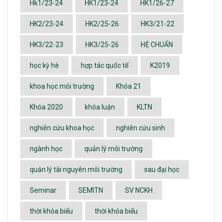
Hk1/23-24
HK1/23-24
HK1/26-27
HK2/23-24
HK2/25-26
HK3/21-22
HK3/22-23
HK3/25-26
HỆ CHUẨN
học kỳ hè
hợp tác quốc tế
K2019
khoa học môi trường
Khóa 21
Khóa 2020
khóa luận
KLTN
nghiên cứu khoa học
nghiên cứu sinh
ngành học
quản lý môi trường
quản lý tài nguyên môi trường
sau đại học
Seminar
SEMITN
SV NCKH
thời khóa biểu
thời khóa biểu