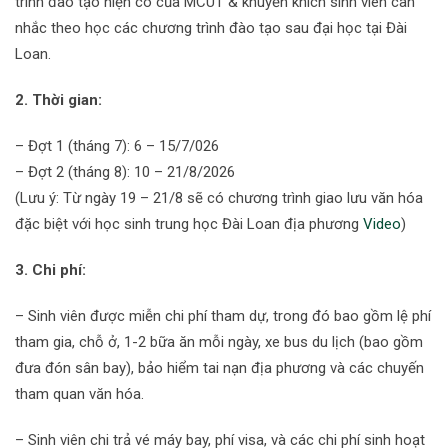
trình đào tạo hiện có của MCUT & khuyến khích sinh viên cân
nhắc theo học các chương trình đào tạo sau đại học tại Đài
Loan.
2. Thời gian:
– Đợt 1 (tháng 7): 6 – 15/7/026
– Đợt 2 (tháng 8): 10 – 21/8/2026
(Lưu ý: Từ ngày 19 – 21/8 sẽ có chương trình giao lưu văn hóa
đặc biệt với học sinh trung học Đài Loan địa phương
Video
)
3. Chi phí:
– Sinh viên được miễn chi phí tham dự, trong đó bao gồm lệ phí
tham gia, chỗ ở, 1-2 bữa ăn mỗi ngày, xe bus du lịch (bao gồm
đưa đón sân bay), bảo hiểm tai nạn địa phương và các chuyến
tham quan văn hóa.
– Sinh viên chi trả vé máy bay, phí visa, và các chi phí sinh hoạt