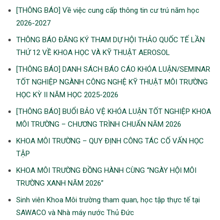
[THÔNG BÁO] Về việc cung cấp thông tin cư trú năm học
2026-2027
THÔNG BÁO ĐĂNG KÝ THAM DỰ HỘI THẢO QUỐC TẾ LẦN
THỨ 12 VỀ KHOA HỌC VÀ KỸ THUẬT AEROSOL
[THÔNG BÁO] DANH SÁCH BÁO CÁO KHÓA LUẬN/SEMINAR
TỐT NGHIỆP NGÀNH CÔNG NGHỆ KỸ THUẬT MÔI TRƯỜNG
HỌC KỲ II NĂM HỌC 2025-2026
[THÔNG BÁO] BUỔI BẢO VỆ KHÓA LUẬN TỐT NGHIỆP KHOA
MÔI TRƯỜNG – CHƯƠNG TRÌNH CHUẨN NĂM 2026
KHOA MÔI TRƯỜNG – QUY ĐỊNH CÔNG TÁC CỐ VẤN HỌC
TẬP
KHOA MÔI TRƯỜNG ĐỒNG HÀNH CÙNG “NGÀY HỘI MÔI
TRƯỜNG XANH NĂM 2026”
Sinh viên Khoa Môi trường tham quan, học tập thực tế tại
SAWACO và Nhà máy nước Thủ Đức