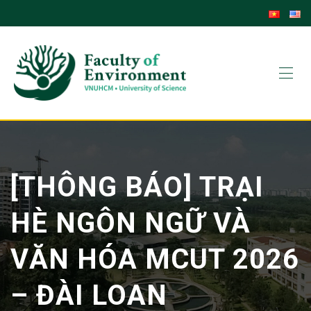
Skip
to
content
[THÔNG BÁO] TRẠI
HÈ NGÔN NGỮ VÀ
VĂN HÓA MCUT 2026
– ĐÀI LOAN