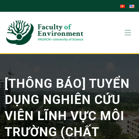
Skip
to
content
[THÔNG BÁO] TUYỂN
DỤNG NGHIÊN CỨU
VIÊN LĨNH VỰC MÔI
TRƯỜNG (CHẤT