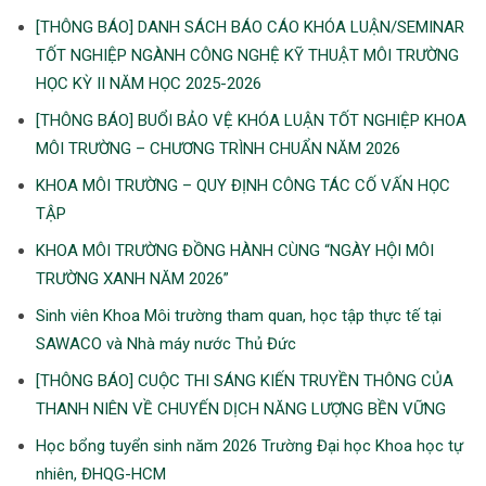
[THÔNG BÁO] DANH SÁCH BÁO CÁO KHÓA LUẬN/SEMINAR
TỐT NGHIỆP NGÀNH CÔNG NGHỆ KỸ THUẬT MÔI TRƯỜNG
HỌC KỲ II NĂM HỌC 2025-2026
[THÔNG BÁO] BUỔI BẢO VỆ KHÓA LUẬN TỐT NGHIỆP KHOA
MÔI TRƯỜNG – CHƯƠNG TRÌNH CHUẨN NĂM 2026
KHOA MÔI TRƯỜNG – QUY ĐỊNH CÔNG TÁC CỐ VẤN HỌC
TẬP
KHOA MÔI TRƯỜNG ĐỒNG HÀNH CÙNG “NGÀY HỘI MÔI
TRƯỜNG XANH NĂM 2026”
Sinh viên Khoa Môi trường tham quan, học tập thực tế tại
SAWACO và Nhà máy nước Thủ Đức
[THÔNG BÁO] CUỘC THI SÁNG KIẾN TRUYỀN THÔNG CỦA
THANH NIÊN VỀ CHUYẾN DỊCH NĂNG LƯỢNG BỀN VỮNG
Học bổng tuyển sinh năm 2026 Trường Đại học Khoa học tự
nhiên, ĐHQG-HCM