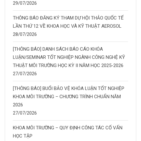
29/07/2026
THÔNG BÁO ĐĂNG KÝ THAM DỰ HỘI THẢO QUỐC TẾ
LẦN THỨ 12 VỀ KHOA HỌC VÀ KỸ THUẬT AEROSOL
28/07/2026
[THÔNG BÁO] DANH SÁCH BÁO CÁO KHÓA
LUẬN/SEMINAR TỐT NGHIỆP NGÀNH CÔNG NGHỆ KỸ
THUẬT MÔI TRƯỜNG HỌC KỲ II NĂM HỌC 2025-2026
27/07/2026
[THÔNG BÁO] BUỔI BẢO VỆ KHÓA LUẬN TỐT NGHIỆP
KHOA MÔI TRƯỜNG – CHƯƠNG TRÌNH CHUẨN NĂM
2026
27/07/2026
KHOA MÔI TRƯỜNG – QUY ĐỊNH CÔNG TÁC CỐ VẤN
HỌC TẬP