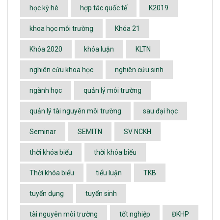
học kỳ hè
hợp tác quốc tế
K2019
khoa học môi trường
Khóa 21
Khóa 2020
khóa luận
KLTN
nghiên cứu khoa học
nghiên cứu sinh
ngành học
quản lý môi trường
quản lý tài nguyên môi trường
sau đại học
Seminar
SEMITN
SV NCKH
thời khóa biểu
thời khóa biểu
Thời khóa biểu
tiểu luận
TKB
tuyển dụng
tuyển sinh
tài nguyên môi trường
tốt nghiệp
ĐKHP