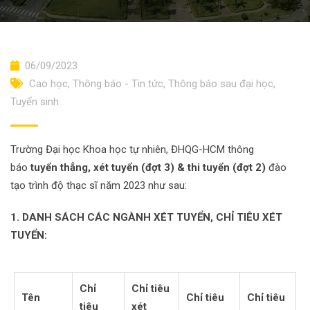
06/09/2023
Cao học
,
Thông báo - Tin tức
,
Thông báo sau đại học
,
Tuyển sinh
Trường Đại học Khoa học tự nhiên, ĐHQG-HCM thông
báo
tuyển thẳng, xét tuyển (đợt 3) & thi tuyển (đợt 2)
đào
tạo trình độ thạc sĩ năm 2023 như sau:
1. DANH SÁCH CÁC NGÀNH XÉT TUYỂN, CHỈ TIÊU XÉT
TUYỂN:
Chỉ
Chỉ tiêu
Tên
Chỉ tiêu
Chỉ tiêu
tiêu
xét