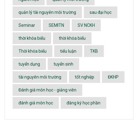
quản lý tài nguyên môi trường
sau đại học
Seminar
SEMITN
SV NCKH
thời khóa biểu
thời khóa biểu
Thời khóa biểu
tiểu luận
TKB
tuyển dụng
tuyển sinh
tài nguyên môi trường
tốt nghiệp
ĐKHP
Đánh giá môn học - giảng viên
đánh giá môn học
đăng ký học phần