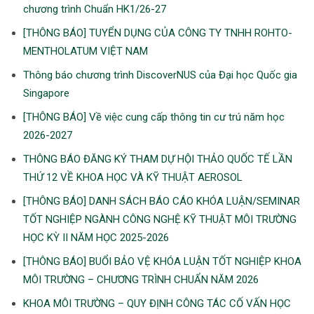
chương trình Chuẩn HK1/26-27
[THÔNG BÁO] TUYỂN DỤNG CỦA CÔNG TY TNHH ROHTO-
MENTHOLATUM VIỆT NAM
Thông báo chương trình DiscoverNUS của Đại học Quốc gia
Singapore
[THÔNG BÁO] Về việc cung cấp thông tin cư trú năm học
2026-2027
THÔNG BÁO ĐĂNG KÝ THAM DỰ HỘI THẢO QUỐC TẾ LẦN
THỨ 12 VỀ KHOA HỌC VÀ KỸ THUẬT AEROSOL
[THÔNG BÁO] DANH SÁCH BÁO CÁO KHÓA LUẬN/SEMINAR
TỐT NGHIỆP NGÀNH CÔNG NGHỆ KỸ THUẬT MÔI TRƯỜNG
HỌC KỲ II NĂM HỌC 2025-2026
[THÔNG BÁO] BUỔI BẢO VỆ KHÓA LUẬN TỐT NGHIỆP KHOA
MÔI TRƯỜNG – CHƯƠNG TRÌNH CHUẨN NĂM 2026
KHOA MÔI TRƯỜNG – QUY ĐỊNH CÔNG TÁC CỐ VẤN HỌC