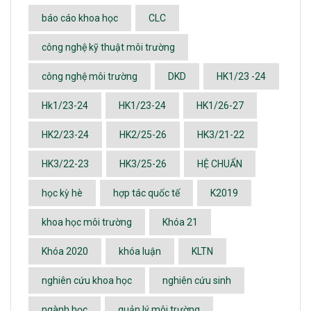
báo cáo khoa học
CLC
công nghệ kỹ thuật môi trường
công nghệ môi trường
DKD
HK1/23 -24
Hk1/23-24
HK1/23-24
HK1/26-27
HK2/23-24
HK2/25-26
HK3/21-22
HK3/22-23
HK3/25-26
HỆ CHUẨN
học kỳ hè
hợp tác quốc tế
K2019
khoa học môi trường
Khóa 21
Khóa 2020
khóa luận
KLTN
nghiên cứu khoa học
nghiên cứu sinh
ngành học
quản lý môi trường