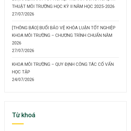
THUẬT MÔI TRƯỜNG HỌC KỲ II NĂM HỌC 2025-2026
27/07/2026
[THÔNG BÁO] BUỔI BẢO VỆ KHÓA LUẬN TỐT NGHIỆP
KHOA MÔI TRƯỜNG – CHƯƠNG TRÌNH CHUẨN NĂM
2026
27/07/2026
KHOA MÔI TRƯỜNG – QUY ĐỊNH CÔNG TÁC CỐ VẤN
HỌC TẬP
24/07/2026
Từ khoá