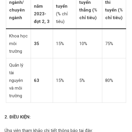
ngành/
tuyển
thi
năm
tuyển
chuyên
thẳng (%
tuyển
(%
2023-
(% chỉ
ngành
chỉ tiêu)
chỉ tiêu)
đợt 2, 3
tiêu)
Khoa học
môi
35
15%
10%
75%
trường
Quản lý
tài
nguyên
63
15%
5%
80%
và môi
trường
2. ĐIỀU KIỆN:
Ứng viên tham khảo chi tiết thông báo tại đây: