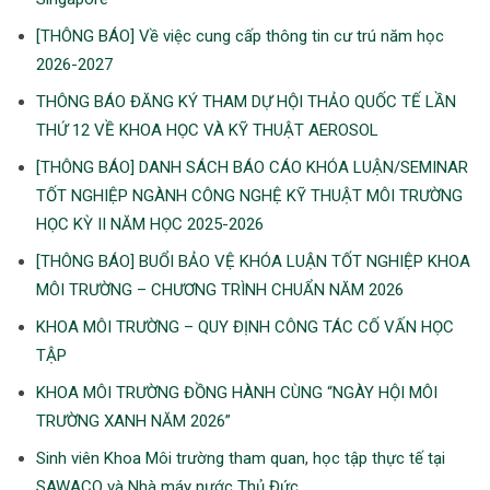
[THÔNG BÁO] Về việc cung cấp thông tin cư trú năm học
2026-2027
THÔNG BÁO ĐĂNG KÝ THAM DỰ HỘI THẢO QUỐC TẾ LẦN
THỨ 12 VỀ KHOA HỌC VÀ KỸ THUẬT AEROSOL
[THÔNG BÁO] DANH SÁCH BÁO CÁO KHÓA LUẬN/SEMINAR
TỐT NGHIỆP NGÀNH CÔNG NGHỆ KỸ THUẬT MÔI TRƯỜNG
HỌC KỲ II NĂM HỌC 2025-2026
[THÔNG BÁO] BUỔI BẢO VỆ KHÓA LUẬN TỐT NGHIỆP KHOA
MÔI TRƯỜNG – CHƯƠNG TRÌNH CHUẨN NĂM 2026
KHOA MÔI TRƯỜNG – QUY ĐỊNH CÔNG TÁC CỐ VẤN HỌC
TẬP
KHOA MÔI TRƯỜNG ĐỒNG HÀNH CÙNG “NGÀY HỘI MÔI
TRƯỜNG XANH NĂM 2026”
Sinh viên Khoa Môi trường tham quan, học tập thực tế tại
SAWACO và Nhà máy nước Thủ Đức