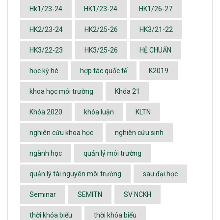
Hk1/23-24
HK1/23-24
HK1/26-27
HK2/23-24
HK2/25-26
HK3/21-22
HK3/22-23
HK3/25-26
HỆ CHUẨN
học kỳ hè
hợp tác quốc tế
K2019
khoa học môi trường
Khóa 21
Khóa 2020
khóa luận
KLTN
nghiên cứu khoa học
nghiên cứu sinh
ngành học
quản lý môi trường
quản lý tài nguyên môi trường
sau đại học
Seminar
SEMITN
SV NCKH
thời khóa biểu
thời khóa biểu