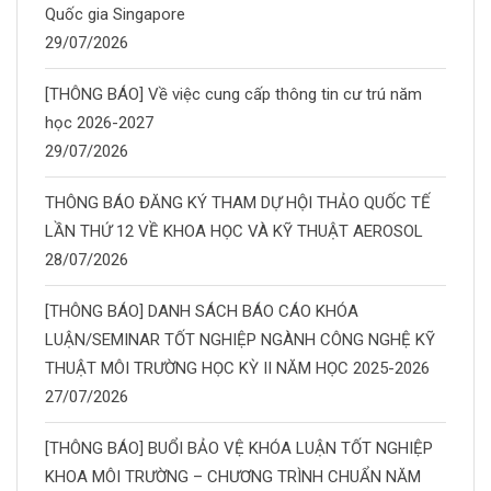
Quốc gia Singapore
29/07/2026
[THÔNG BÁO] Về việc cung cấp thông tin cư trú năm
học 2026-2027
29/07/2026
THÔNG BÁO ĐĂNG KÝ THAM DỰ HỘI THẢO QUỐC TẾ
LẦN THỨ 12 VỀ KHOA HỌC VÀ KỸ THUẬT AEROSOL
28/07/2026
[THÔNG BÁO] DANH SÁCH BÁO CÁO KHÓA
LUẬN/SEMINAR TỐT NGHIỆP NGÀNH CÔNG NGHỆ KỸ
THUẬT MÔI TRƯỜNG HỌC KỲ II NĂM HỌC 2025-2026
27/07/2026
[THÔNG BÁO] BUỔI BẢO VỆ KHÓA LUẬN TỐT NGHIỆP
KHOA MÔI TRƯỜNG – CHƯƠNG TRÌNH CHUẨN NĂM