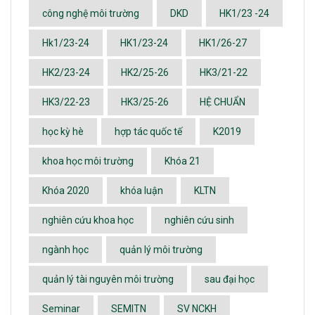
công nghệ môi trường
DKD
HK1/23 -24
Hk1/23-24
HK1/23-24
HK1/26-27
HK2/23-24
HK2/25-26
HK3/21-22
HK3/22-23
HK3/25-26
HỆ CHUẨN
học kỳ hè
hợp tác quốc tế
K2019
khoa học môi trường
Khóa 21
Khóa 2020
khóa luận
KLTN
nghiên cứu khoa học
nghiên cứu sinh
ngành học
quản lý môi trường
quản lý tài nguyên môi trường
sau đại học
Seminar
SEMITN
SV NCKH