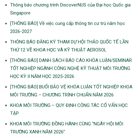
Thông báo chương trình DiscoverNUS của Đại học Quốc gia
Singapore
[THÔNG BÁO] Về việc cung cấp thông tin cư trú năm học
2026-2027
THÔNG BÁO ĐĂNG KÝ THAM DỰ HỘI THẢO QUỐC TẾ LẦN
THỨ 12 VỀ KHOA HỌC VÀ KỸ THUẬT AEROSOL
[THÔNG BÁO] DANH SÁCH BÁO CÁO KHÓA LUẬN/SEMINAR
TỐT NGHIỆP NGÀNH CÔNG NGHỆ KỸ THUẬT MÔI TRƯỜNG
HỌC KỲ II NĂM HỌC 2025-2026
[THÔNG BÁO] BUỔI BẢO VỆ KHÓA LUẬN TỐT NGHIỆP KHOA
MÔI TRƯỜNG – CHƯƠNG TRÌNH CHUẨN NĂM 2026
KHOA MÔI TRƯỜNG – QUY ĐỊNH CÔNG TÁC CỐ VẤN HỌC
TẬP
KHOA MÔI TRƯỜNG ĐỒNG HÀNH CÙNG “NGÀY HỘI MÔI
TRƯỜNG XANH NĂM 2026”