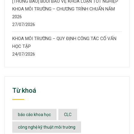
[THÔNG BÁO] BUỔI BẢO VỆ KHÓA LUẬN TỐT NGHIỆP
KHOA MÔI TRƯỜNG – CHƯƠNG TRÌNH CHUẨN NĂM
2026
27/07/2026
KHOA MÔI TRƯỜNG – QUY ĐỊNH CÔNG TÁC CỐ VẤN
HỌC TẬP
24/07/2026
Từ khoá
báo cáo khoa học
CLC
công nghệ kỹ thuật môi trường