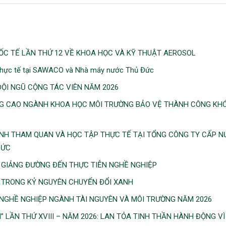
ỐC TẾ LẦN THỨ 12 VỀ KHOA HỌC VÀ KỸ THUẬT AEROSOL
 thực tế tại SAWACO và Nhà máy nước Thủ Đức
ỘI NGŨ CỘNG TÁC VIÊN NĂM 2026
NG CAO NGÀNH KHOA HỌC MÔI TRƯỜNG BẢO VỆ THÀNH CÔNG KH
NH THAM QUAN VÀ HỌC TẬP THỰC TẾ TẠI TỔNG CÔNG TY CẤP N
ĐỨC
 GIẢNG ĐƯỜNG ĐẾN THỰC TIỄN NGHỀ NGHIỆP
I TRONG KỶ NGUYÊN CHUYỂN ĐỔI XANH
NGHỀ NGHIỆP NGÀNH TÀI NGUYÊN VÀ MÔI TRƯỜNG NĂM 2026
 LẦN THỨ XVIII – NĂM 2026: LAN TỎA TINH THẦN HÀNH ĐỘNG VÌ