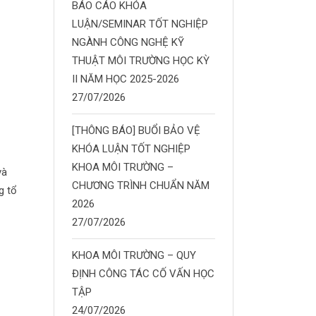
BÁO CÁO KHÓA
LUẬN/SEMINAR TỐT NGHIỆP
NGÀNH CÔNG NGHỆ KỸ
THUẬT MÔI TRƯỜNG HỌC KỲ
II NĂM HỌC 2025-2026
27/07/2026
[THÔNG BÁO] BUỔI BẢO VỆ
KHÓA LUẬN TỐT NGHIỆP
KHOA MÔI TRƯỜNG –
và
CHƯƠNG TRÌNH CHUẨN NĂM
g tổ
2026
27/07/2026
KHOA MÔI TRƯỜNG – QUY
ĐỊNH CÔNG TÁC CỐ VẤN HỌC
TẬP
24/07/2026