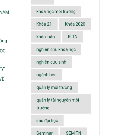
khoa học môi trường
 NĂM
Khóa 21
Khóa 2020
khóa luận
KLTN
ường
nghiên cứu khoa học
HỌC
nghiên cứu sinh
TY”
ngành học
VỀ
quản lý môi trường
quản lý tài nguyên môi
trường
sau đại học
Seminar
SEMITN