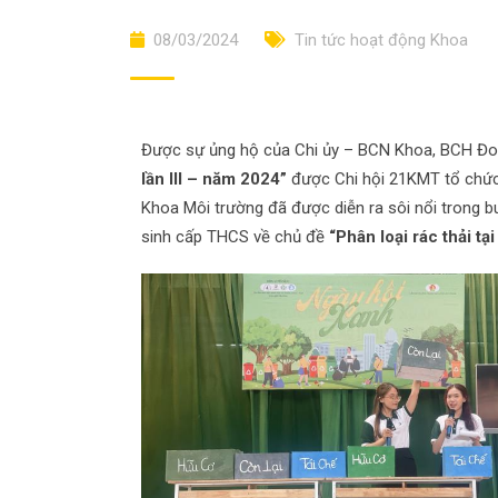
08/03/2024
Tin tức hoạt động Khoa
Được sự ủng hộ của Chi ủy – BCN Khoa, BCH Đoà
lần III – năm 2024”
được Chi hội 21KMT tổ chức 
Khoa Môi trường đã được diễn ra sôi nổi trong b
sinh cấp THCS về chủ đề
“Phân loại rác thải tạ