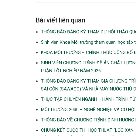
Bài viết liên quan
THÔNG BÁO ĐĂNG KÝ THAM DỰ HỘI THẢO QU
Sinh viên Khoa Môi trường tham quan, học tập
KHOA MÔI TRƯỜNG – CHÍNH THỨC CÔNG BỐ Đ
SINH VIÊN CHƯƠNG TRÌNH ĐỀ ÁN CHẤT LƯỢ
LUẬN TỐT NGHIỆP NĂM 2026
THÔNG BÁO ĐĂNG KÝ THAM GIA CHƯƠNG TRÌ
SÀI GÒN (SAWACO) VÀ NHÀ MÁY NƯỚC THỦ 
THỰC TẬP CHUYÊN NGÀNH – HÀNH TRÌNH TỪ
MÔI TRƯỜNG 2030 – NGHỀ NGHIỆP VÀ CƠ HỘ
THÔNG BÁO VỀ CHƯƠNG TRÌNH ĐỊNH HƯỚNG 
CHUNG KẾT CUỘC THI HỌC THUẬT “LỐC XANH”