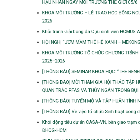
HẬU NHÂN NGÀY MÔI TRƯỜNG THẾ GIỚI 05/6
KHOA MÔI TRƯỜNG – LỄ TRAO HỌC BỔNG NGU
2026
Khởi tranh Giải bóng đá Cựu sinh viên HCMUS 
HỘI NGHỊ “ƯƠM MẦM THẾ HỆ XANH – MEKONG CLI
KHOA MÔI TRƯỜNG TỔ CHỨC CHƯƠNG TRÌNH S
2025–2026
[THÔNG BÁO] SEMINAR KHOA HỌC: “THE BENE
[THÔNG BÁO] MỜI THAM GIA HỘI THẢO TẬP H
QUAN TRẮC PFAS VÀ THỦY NGÂN TRONG BỤI 
[THÔNG BÁO] TUYỂN MỘ VÀ TẬP HUẤN TÌNH 
[THÔNG BÁO] Về việc tổ chức Sinh hoạt công 
Khởi động tiểu dự án CASA-VN, bàn giao trạm qu
ĐHQG-HCM