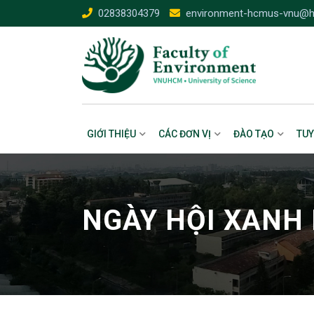
02838304379
environment-hcmus-vnu@h
GIỚI THIỆU
CÁC ĐƠN VỊ
ĐÀO TẠO
TUY
NGÀY HỘI XANH 