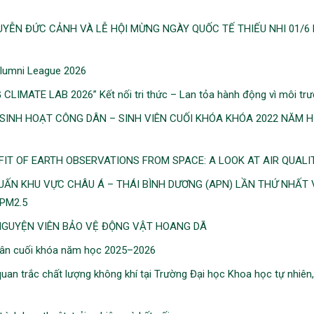
YỄN ĐỨC CẢNH VÀ LỄ HỘI MỪNG NGÀY QUỐC TẾ THIẾU NHI 01/6
Alumni League 2026
MATE LAB 2026” Kết nối tri thức – Lan tỏa hành động vì môi tr
INH HOẠT CÔNG DÂN – SINH VIÊN CUỐI KHÓA KHÓA 2022 NĂM 
FIT OF EARTH OBSERVATIONS FROM SPACE: A LOOK AT AIR QUALI
UẤN KHU VỰC CHÂU Á – THÁI BÌNH DƯƠNG (APN) LẦN THỨ NHẤT 
PM2.5
NGUYỆN VIÊN BẢO VỆ ĐỘNG VẬT HOANG DÃ
dân cuối khóa năm học 2025–2026
an trắc chất lượng không khí tại Trường Đại học Khoa học tự nhiên,